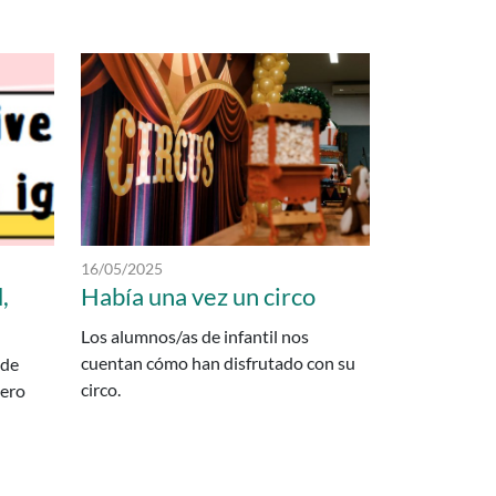
enares - San Fernando de Henar
Fecha de publicación:
16/05/2025
,
Había una vez un circo
Los alumnos/as de infantil nos
cuentan cómo han disfrutado con su
 de
circo.
nero