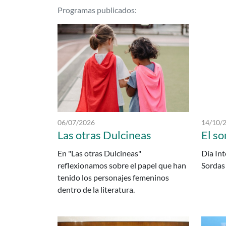
Podcasts delCP INF-PR
Programas publicados:
Fecha de publicación:
Fecha de
06/07/2026
14/10/
Las otras Dulcineas
El so
En "Las otras Dulcineas"
Día Int
reflexionamos sobre el papel que han
Sordas
tenido los personajes femeninos
dentro de la literatura.