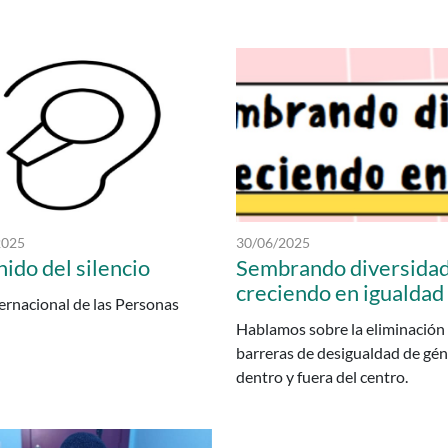
I EL JARAMA San Fernando de H
 publicación:
Fecha de publicación:
2025
30/06/2025
nido del silencio
Sembrando diversidad
creciendo en igualdad
ernacional de las Personas
Hablamos sobre la eliminación
barreras de desigualdad de gé
dentro y fuera del centro.