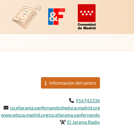
Revista Digital de EducaMadrid
Plataforma de Innovación y Formación
Comunidad de Madrid (Educac
Información del
centro
Teléfono:
916742336
Email:
cp.eljarama.sanfernando@educa.madrid.org
 del centro:
www.educa.madrid.org/cp.eljarama.sanfernando
Radio del centro:
El Jarama Radio