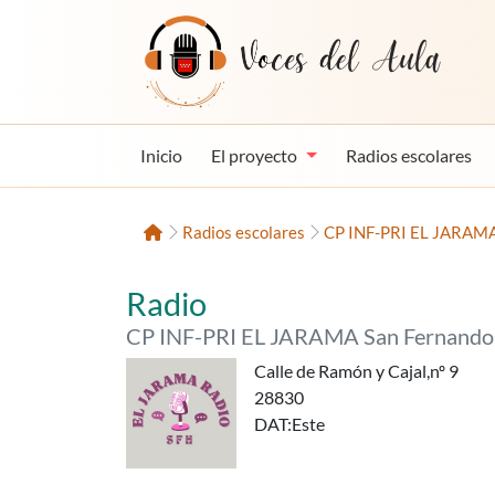
Saltar al contenido
Voces del Aula
Inicio
El proyecto
Radios escolares
Inicio
Radios escolares
CP INF-PRI EL JARAMA 
«El Jarama Radio»,
del
Radio
CP INF-PRI EL JARAMA San Fernando
Calle de Ramón y Cajal,nº 9
28830
DAT
:Este