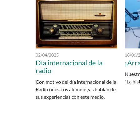
Fecha de publicación:
Fecha de
02/04/2025
18/06/
Día internacional de la
¡Arr
radio
Nuestr
"La hist
Con motivo del día internacional de la
Radio nuestros alumnos/as hablan de
sus experiencias con este medio.