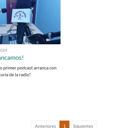
 publicación:
2024
ancamos!
o primer podcast arranca con
oria de la radio".
Anteriores
1
Siguientes