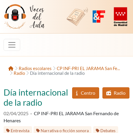
Saltar al contenido
Voces del Aula
Revista Digital de EducaMadrid
Plataforma de Innovac
Comunidad d
Inicio
Radios escolares
CP INF-PRI EL JARAMA San Fe...
Radio
Día internacional de la radio
Día internacional
Centro
Radio
de la radio
Fecha de publicación:
02/04/2025
-
CP INF-PRI EL JARAMA San Fernando de
Henares
Etiquetas:
Etapa 
Entrevista
Narrativa o ficción sonora
Debates