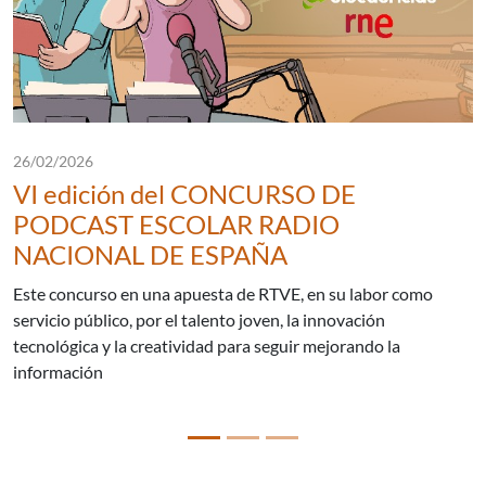
Fecha de publicación:
26/02/2026
VI edición del CONCURSO DE
PODCAST ESCOLAR RADIO
NACIONAL DE ESPAÑA
Este concurso en una apuesta de RTVE, en su labor como
servicio público, por el talento joven, la innovación
tecnológica y la creatividad para seguir mejorando la
información