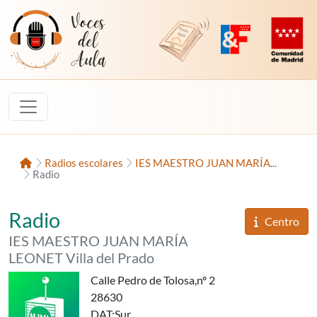
Saltar al contenido
Voces del Aula
Revista Digital de EducaMadrid
Plataforma de Innovac
Comunidad d
Inicio
Radios escolares
IES MAESTRO JUAN MARÍA...
Radio
«Onda Leonet»,
del
Radio
Informaci
Centro
del
IES MAESTRO JUAN MARÍA
LEONET Villa del Prado
Calle Pedro de Tolosa,nº 2
28630
DAT
:Sur