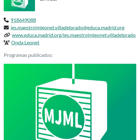
Teléfono:
918649088
Email:
ies.maestrojmleonet.villadelprado@educa.madrid.org
Web del centro:
www.educa.madrid.org/ies.maestrojmleonet.villadelprado
Radio del centro:
Onda Leonet
Podcasts delIES MAESTRO JUAN MARÍA L
Programas publicados: