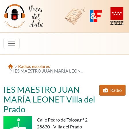
Saltar al contenido
Voces del Aula
Revista Digital de EducaMadrid
Plataforma de Innovac
Comunidad d
Inicio
Radios escolares
IES MAESTRO JUAN MARÍA LEON...
IES MAESTRO JUAN
Radio
d
cen
MARÍA LEONET Villa del
Prado
Calle Pedro de Tolosa,nº 2
28630 - Villa del Prado