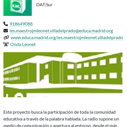
DAT
:Sur
Teléfono:
918649088
Email:
ies.maestrojmleonet.villadelprado@educa.madrid.org
Web del centro:
www.educa.madrid.org/ies.maestrojmleonet.villadelprado
Radio del centro:
Onda Leonet
IES MAESTRO JUAN MARÍA LEONET Villa del Prado, participa en el
Este proyecto busca la participación de toda la comunidad
educativa a través de la palabra hablada. La radio supone un
medio de comunicación y apertura al entorno, desde el más