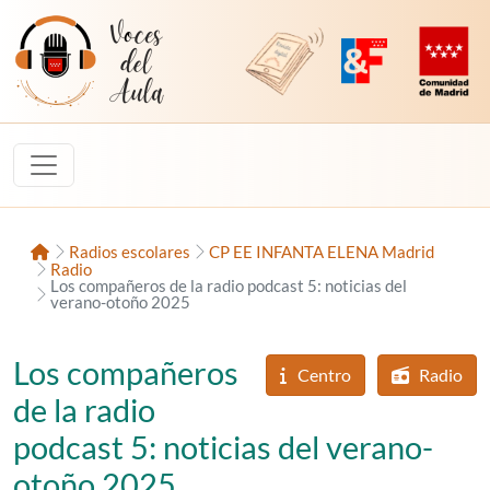
Saltar al contenido
Voces del Aula
Revista Digital de EducaMadrid
Plataforma de Innovac
Comunidad d
Inicio
Radios escolares
CP EE INFANTA ELENA Madrid
Radio
Los compañeros de la radio podcast 5: noticias del
verano-otoño 2025
Los compañeros
Centro
Radio
de la radio
podcast 5: noticias del verano-
otoño 2025