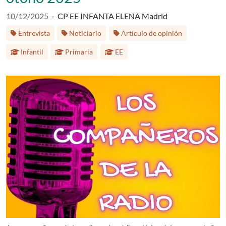
Fecha de publicación:
10/12/2025
-
CP EE INFANTA ELENA Madrid
Etiquetas:
Etapa educ
Entrevista
Noticiario
Artículo de opinión
Infantil
Primaria
EE