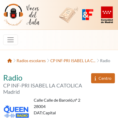
Saltar al contenido
Voces del Aula
Revista Digital de EducaMadrid
Plataforma de Innovac
Comunidad d
Inicio
Radios escolares
CP INF-PRI ISABEL LA C...
Radio
«Queen Radio»,
del
Radio
Informaci
Centro
del
CP INF-PRI ISABEL LA CATOLICA
Madrid
Calle Calle de Barceló,nº 2
28004
DAT
:Capital