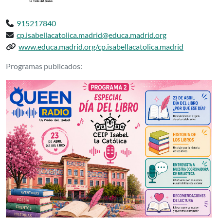
Teléfono:
915217840
Email:
cp.isabellacatolica.madrid@educa.madrid.org
Web del centro:
www.educa.madrid.org/cp.isabellacatolica.madrid
Podcasts delCP INF-PRI ISABEL LA CA
Programas publicados: