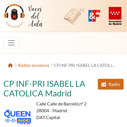
Saltar al contenido
Voces del Aula
Revista Digital de EducaMadrid
Plataforma de Innovac
Comunidad d
Inicio
Radios escolares
CP INF-PRI ISABEL LA CATOLI...
CP INF-PRI ISABEL LA
Radio
d
cen
CATOLICA Madrid
Calle Calle de Barceló,nº 2
28004 - Madrid
DAT
:Capital