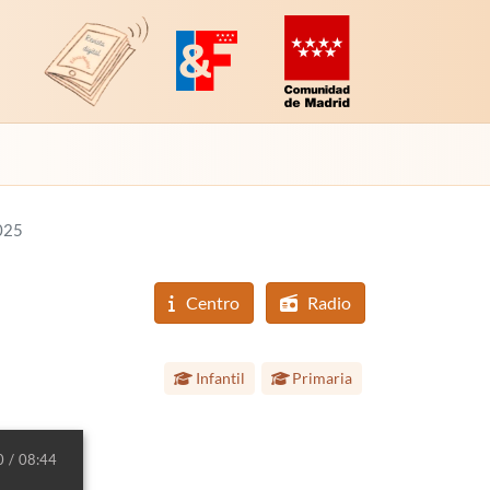
Revista Digital de EducaMadrid
Plataforma de Innovación y Formación
Comunidad de Madrid (Educac
025
Centro
Radio
Etapa educativa:
Infantil
Primaria
0
08:44