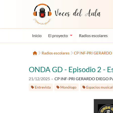
Saltar al contenido
Voces del Aula
Inicio
El proyecto
Radios escolares
Inicio
Radios escolares
CP INF-PRI GERARDO 
ONDA GD - Episodio 2 - E
Fecha de publicación:
21/12/2025
-
CP INF-PRI GERARDO DIEGO Pa
Etiquetas:
Entrevista
Monólogo
Espacios musical