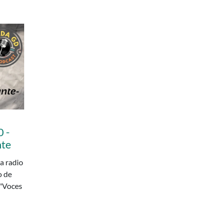
 -
nte
a radio
o de
 "Voces