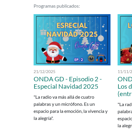
Podcasts delCP INF-PR
Programas publicados:
Fecha de publicación:
Fecha de
21/12/2025
11/11/
ONDA GD - Episodio 2 -
ONDA
Especial Navidad 2025
Los 
(entr
"La radio va más allá de cuatro
palabras y un micrófono. Es un
"La rad
espacio para la emoción, la vivencia y
palabra
la alegría".
espacio
la alegr