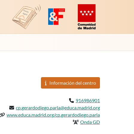
Revista Digital de EducaMadrid
Plataforma de Innovación y Formación
Comunidad de Madrid (Educac
Información del
centro
Teléfono:
916986901
Email:
cp.gerardodiego.parla@educa.madrid.org
Web del centro:
www.educa.madrid.org/cp.gerardodiego.parla
Radio del centro:
Onda GD