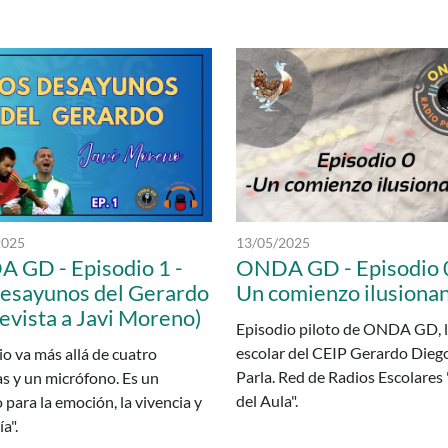
I GERARDO DIEGO Parla - Parla
 publicación:
Fecha de publicación:
2025
13/05/2025
 GD - Episodio 1 -
ONDA GD - Episodio 0
desayunos del Gerardo
Un comienzo ilusiona
evista a Javi Moreno)
Episodio piloto de ONDA GD, l
escolar del CEIP Gerardo Dieg
io va más allá de cuatro
Parla. Red de Radios Escolares
s y un micrófono. Es un
del Aula".
 para la emoción, la vivencia y
ía".