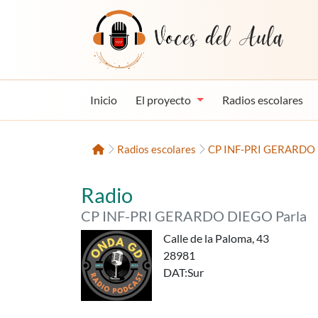
Saltar al contenido
Voces del Aula
Inicio
El proyecto
Radios escolares
Inicio
Radios escolares
CP INF-PRI GERARDO D
«Onda GD»,
del
Radio
CP INF-PRI GERARDO DIEGO Parla
Calle de la Paloma, 43
28981
DAT
:Sur