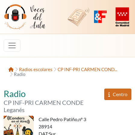
Saltar al contenido
Voces del Aula
Revista Digital de EducaMadrid
Plataforma de Innovac
Comunidad d
Inicio
Radios escolares
CP INF-PRI CARMEN COND...
Radio
«Conders en el aire»,
del
Radio
Informaci
Centro
del
CP INF-PRI CARMEN CONDE
Leganés
Calle Pedro Patiño,nº 3
28914
DAT
:Sur