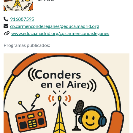
Teléfono:
916887595
Email:
cp.carmenconde.leganes@educa.madrid.org
Web del centro:
www.educa.madrid.org/cp.carmenconde.leganes
Podcasts delCP INF-PRI CARMEN COND
Programas publicados: