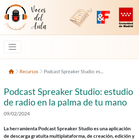
Saltar al contenido
Voces del Aula
Revista Digital de EducaMadrid
Plataforma de Innovac
Comunidad d
Inicio
Recursos
Podcast Spreaker Studio: es...
Podcast Spreaker Studio: estudio
de radio en la palma de tu mano
Fecha de publicación:
09/02/2024
La herramienta Podcast Spreaker Studio es una aplicación
de descarga gratuita multiplataforma, de creación, edición y