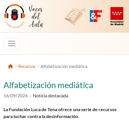
Saltar al contenido
Voces del Aula
Revista Digital de EducaMadrid
Plataforma de Innovac
Comunidad d
Inicio
Recursos
Alfabetización mediática
Alfabetización mediática
Fecha de publicación:
16/09/2024
-
Noticia destacada
La Fundación Luca de Tena ofrece una serie de recursos
para luchar contra la desinformación.