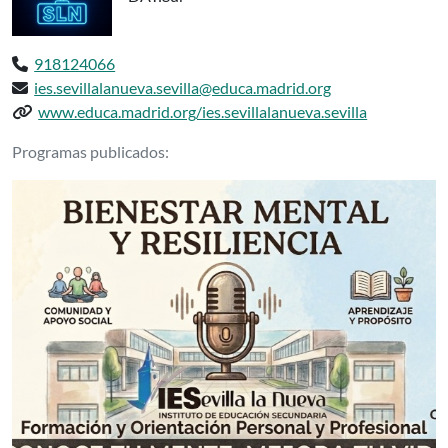
Teléfono:
918124066
Email:
ies.sevillalanueva.sevilla@educa.madrid.org
Web del centro:
www.educa.madrid.org/ies.sevillalanueva.sevilla
Podcasts delIES SEVILLA LA NUEVA Sevil
Programas publicados: