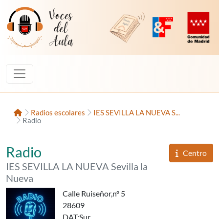
Saltar al contenido
Voces del Aula
Revista Digital de EducaMadrid
Plataforma de Innovac
Comunidad d
Inicio
Radios escolares
IES SEVILLA LA NUEVA S...
Radio
«RADIO SLN»,
del
Radio
Informaci
Centro
del
IES SEVILLA LA NUEVA Sevilla la
Nueva
Calle Ruiseñor,nº 5
28609
DAT
:Sur