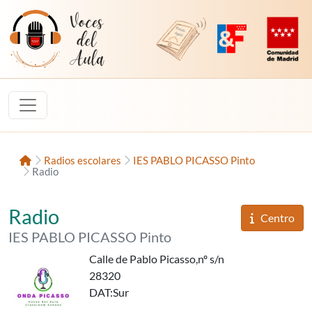
Saltar al contenido
Voces del Aula
Revista Digital de EducaMadrid
Plataforma de Innovac
Comunidad d
Inicio
Radios escolares
IES PABLO PICASSO Pinto
Radio
«Onda Picasso»,
del
Radio
Informaci
Centro
del
IES PABLO PICASSO Pinto
Calle de Pablo Picasso,nº s/n
28320
DAT
:Sur