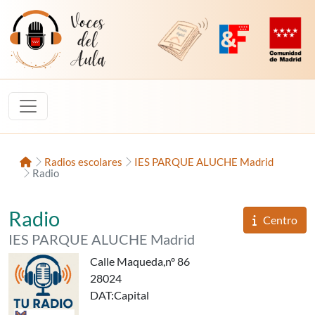
Saltar al contenido
Voces del Aula
Revista Digital de EducaMadrid
Plataforma de Innovac
Comunidad d
Inicio
Radios escolares
IES PARQUE ALUCHE Madrid
Radio
«Radio IES Parque Aluche»,
del
Radio
Informaci
Centro
del
IES PARQUE ALUCHE Madrid
Calle Maqueda,nº 86
28024
DAT
:Capital