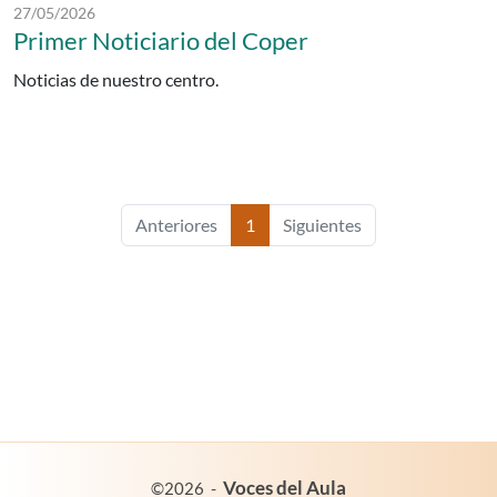
Fecha de publicación:
27/05/2026
Primer Noticiario del Coper
Noticias de nuestro centro.
Anteriores
1
Siguientes
es un proyecto de:
Voces del Aula
©2026
-