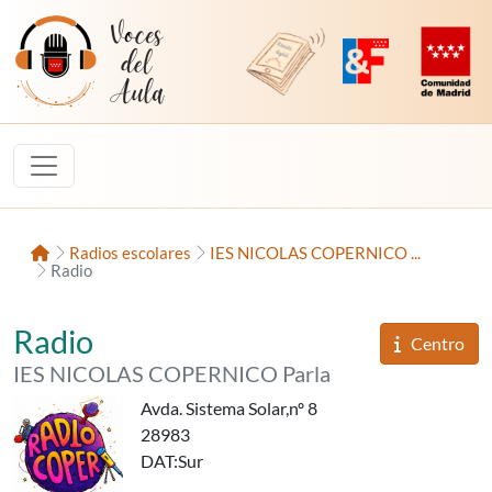
Saltar al contenido
Voces del Aula
Revista Digital de EducaMadrid
Plataforma de Innovac
Comunidad d
Inicio
Radios escolares
IES NICOLAS COPERNICO ...
Radio
«Radio Coper»,
del
Radio
Informaci
Centro
del
IES NICOLAS COPERNICO Parla
Avda. Sistema Solar,nº 8
28983
DAT
:Sur