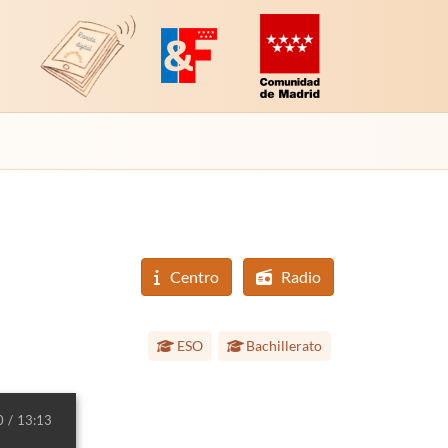
Revista Digital de EducaMadrid
Plataforma de Innovación y Formación
Comunidad de Madrid (Educac
Centro
Radio
Etapa educativa:
ESO
Bachillerato
0
13:13