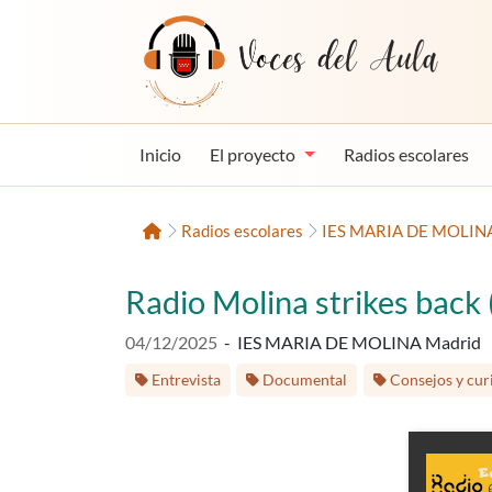
Saltar al contenido
Voces del Aula
Inicio
El proyecto
Radios escolares
Inicio
Radios escolares
IES MARIA DE MOLINA
Radio Molina strikes back
Fecha de publicación:
04/12/2025
-
IES MARIA DE MOLINA Madrid
Etiquetas:
Entrevista
Documental
Consejos y cur