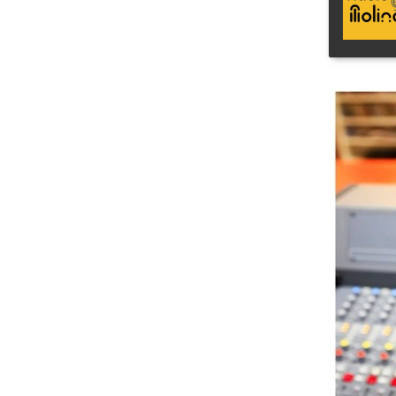
Radio Molina strikes back (25-