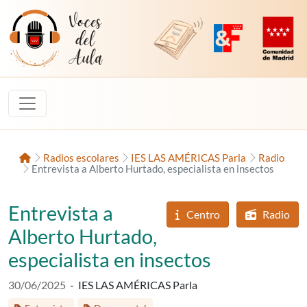
Saltar al contenido
Voces del Aula
Revista Digital de EducaMadrid
Plataforma de Innovac
Comunidad d
Inicio
Radios escolares
IES LAS AMÉRICAS Parla
Radio
Entrevista a Alberto Hurtado, especialista en insectos
Entrevista a
Centro
Radio
Alberto Hurtado,
especialista en insectos
Fecha de publicación:
30/06/2025
-
IES LAS AMÉRICAS Parla
Etiquetas: