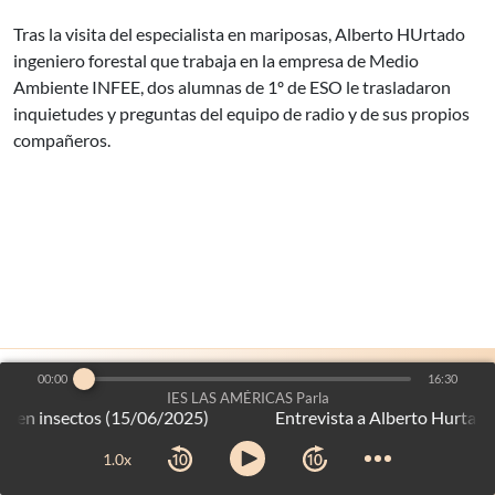
Tras la visita del especialista en mariposas, Alberto HUrtado
ingeniero forestal que trabaja en la empresa de Medio
Ambiente INFEE, dos alumnas de 1º de ESO le trasladaron
inquietudes y preguntas del equipo de radio y de sus propios
compañeros.
00:00
16:30
es un proyecto de:
Voces del Aula
©2026
-
IES LAS AMÉRICAS Parla
a en insectos (15/06/2025)
Dirección General de Bilingüismo y Calidad de la Enseñanza
Consejería de Educación, Ciencia y Universidades
-
Comunidad
1.0x
de Madrid