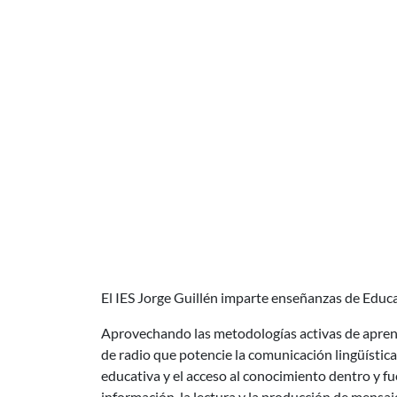
IES JORGE GUILLÉN Alcorcón
El IES Jorge Guillén imparte enseñanzas de Educa
Aprovechando las metodologías activas de apren
de radio que potencie la comunicación lingüístic
educativa y el acceso al conocimiento dentro y fu
información, la lectura y la producción de mensaje