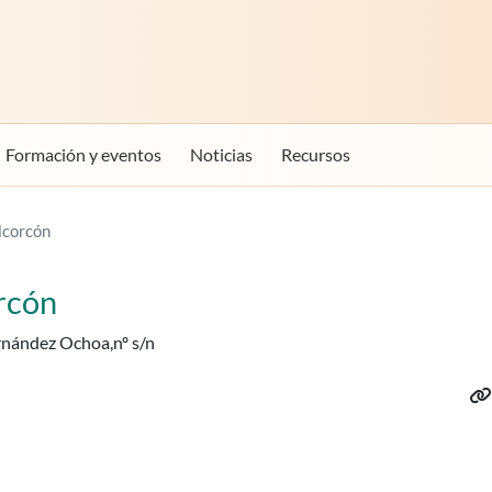
Formación y eventos
Noticias
Recursos
corcón
rcón
ernández Ochoa,nº s/n
We