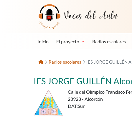
Saltar al contenido
Voces del Aula
Inicio
El proyecto
Radios escolares
Inicio
Radios escolares
IES JORGE GUILLÉN Al
IES JORGE GUILLÉN Alco
Calle del Olímpico Francisco F
28923 - Alcorcón
DAT
:Sur