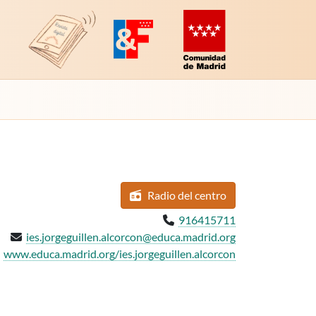
Revista Digital de EducaMadrid
Plataforma de Innovación y Formación
Comunidad de Madrid (Educac
Radio
del centro
Teléfono:
916415711
Email:
ies.jorgeguillen.alcorcon@educa.madrid.org
b del centro:
www.educa.madrid.org/ies.jorgeguillen.alcorcon