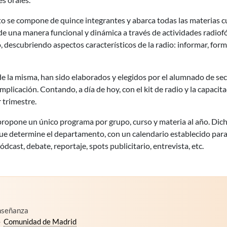
o se compone de quince integrantes y abarca todas las materias cur
 de una manera funcional y dinámica a través de actividades radiofó
escubriendo aspectos característicos de la radio: informar, formar
 de la misma, han sido elaborados y elegidos por el alumnado de secu
mplicación. Contando, a día de hoy, con el kit de radio y la capa
r trimestre.
e propone un único programa por grupo, curso y materia al año. Di
 que determine el departamento, con un calendario establecido pa
cast, debate, reportaje, spots publicitario, entrevista, etc.
Enseñanza
-
Comunidad de Madrid