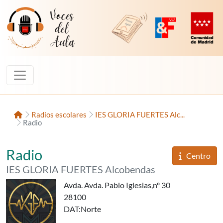
Saltar al contenido
Voces del Aula
Revista Digital de EducaMadrid
Plataforma de Innovac
Comunidad d
Inicio
Radios escolares
IES GLORIA FUERTES Alc...
Radio
«Radio Gloria Fuertes»,
del
Radio
Informaci
Centro
del
IES GLORIA FUERTES Alcobendas
Avda. Avda. Pablo Iglesias,nº 30
28100
DAT
:Norte