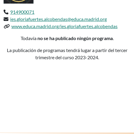
Teléfono:
914900071
Email:
ies.gloriafuertes.alcobendas@educa.madrid.org
Web del centro:
www.educa.madrid.org/ies.gloriafuertes.alcobendas
Podcasts delIES GLORIA FUERTES Alco
Todavía
no se ha publicado ningún programa
.
La publicación de programas tendrá lugar a partir del tercer
trimestre del curso 2023-2024.