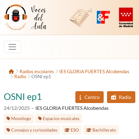
Saltar al contenido
Voces del Aula
Revista Digital de EducaMadrid
Plataforma de Innovac
Comunidad d
Inicio
Radios escolares
IES GLORIA FUERTES Alcobendas
Radio
OSNI ep1
OSNI ep1
Centro
Radio
Fecha de publicación:
24/12/2025
-
IES GLORIA FUERTES Alcobendas
Etiquetas:
Monólogo
Espacios musicales
Etapa educativa:
Consejos y curiosidades
ESO
Bachillerato