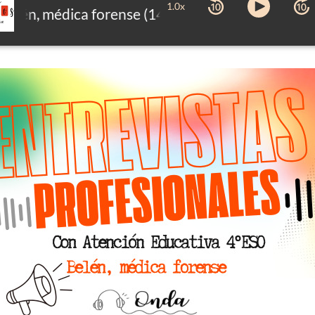
1.0x
elén, médica forense (14/04/2025)