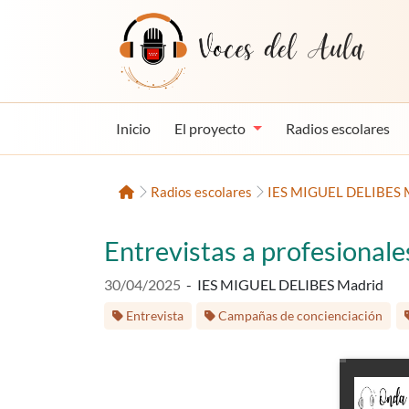
Saltar al contenido
Voces del Aula
Inicio
El proyecto
Radios escolares
Inicio
Radios escolares
IES MIGUEL DELIBES 
Entrevistas a profesionale
Fecha de publicación:
30/04/2025
-
IES MIGUEL DELIBES Madrid
Etiquetas:
Entrevista
Campañas de concienciación