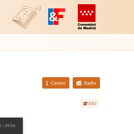
Revista Digital de EducaMadrid
Plataforma de Innovación y Formación
Comunidad de Madrid (Educac
Centro
Radio
Etapa educativa:
ESO
0
09:06