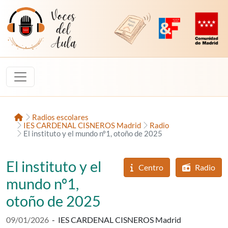
Saltar al contenido
Voces del Aula
Revista Digital de EducaMadrid
Plataforma de Innovac
Comunidad d
Inicio
Radios escolares
IES CARDENAL CISNEROS Madrid
Radio
El instituto y el mundo nº1, otoño de 2025
El instituto y el
Centro
Radio
mundo nº1,
otoño de 2025
Fecha de publicación:
09/01/2026
-
IES CARDENAL CISNEROS Madrid