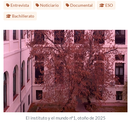
Etiquetas:
Etapa educativa:
Entrevista
Noticiario
Documental
ESO
Bachillerato
El instituto y el mundo nº1, otoño de 2025