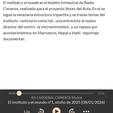
El instituto y el mundo
es el boletín trimestral de Radio
Cisneros, realizado para el proyecto Voces del Aula. En el se
sigue la necesaria estructura tripartita y se tratan temas del
instituto -noticiario como tal-, una entrevista al nuevo
director del centro -la microentrevista- y un repaso por
acontecimientos en Marruecos, Nepal y Haití -reportaje
documental-.
00:00
13:31
IES CARDENAL CISNEROS Madrid
es un proyecto de:
Voces del Aula
©2026
-
El instituto y el mundo nº1, otoño de 2025 (08/01/2026)
Dirección General de Bilingüismo y Calidad de la Enseñanza
1.0x
Consejería de Educación, Ciencia y Universidades
-
Comunidad