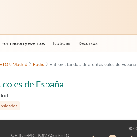
Formación y eventos
Noticias
Recursos
ETON Madrid
Radio
Entrevistando a diferentes coles de España
s coles de España
drid
iosidades
00:0
CP INF-PRI TOMAS BRETON Madrid