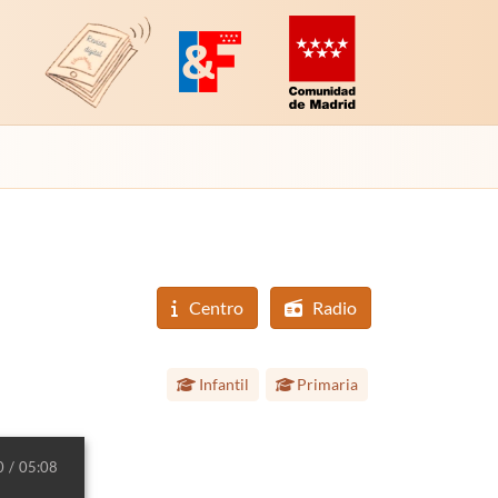
Revista Digital de EducaMadrid
Plataforma de Innovación y Formación
Comunidad de Madrid (Educac
Centro
Radio
Etapa educativa:
Infantil
Primaria
0
05:08