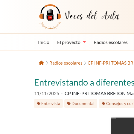
Saltar al contenido
Voces del Aula
Inicio
El proyecto
Radios escolares
Inicio
Radios escolares
CP INF-PRI TOMAS BR
Entrevistando a diferente
Fecha de publicación:
11/11/2025
-
CP INF-PRI TOMAS BRETON Ma
Etiquetas:
Entrevista
Documental
Consejos y cur