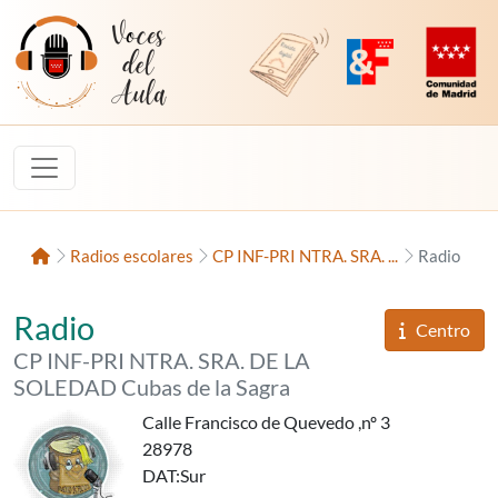
Saltar al contenido
Voces del Aula
Revista Digital de EducaMadrid
Plataforma de Innovac
Comunidad d
Inicio
Radios escolares
CP INF-PRI NTRA. SRA. ...
Radio
«Radio School»,
del
Radio
Informaci
Centro
del
CP INF-PRI NTRA. SRA. DE LA
SOLEDAD Cubas de la Sagra
Calle Francisco de Quevedo ,nº 3
28978
DAT
:Sur