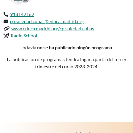
Teléfono:
918142162
Email:
cp.soledad.cubas@educa.madrid.org
Web del centro:
www.educa.madrid.org/cp.soledad.cubas
Radio del centro:
Radio School
Podcasts delCP INF-PRI NTRA. SRA. DE 
Todavía
no se ha publicado ningún programa
.
La publicación de programas tendrá lugar a partir del tercer
trimestre del curso 2023-2024.