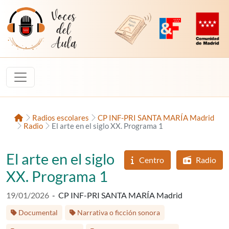
Saltar al contenido
Voces del Aula
Revista Digital de EducaMadrid
Plataforma de Innovac
Comunidad d
Inicio
Radios escolares
CP INF-PRI SANTA MARÍA Madrid
Radio
El arte en el siglo XX. Programa 1
El arte en el siglo
Centro
Radio
XX. Programa 1
Fecha de publicación:
19/01/2026
-
CP INF-PRI SANTA MARÍA Madrid
Etiquetas:
Documental
Narrativa o ficción sonora
Etapa educati