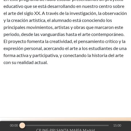
educativo que se está desarrollando en nuestro centro sobre
el arte del siglo XX. A través de la investigación, la observación
y la creación artística, el alumnado está conociendo los
principales movimientos, artistas y obras que marcaron este
periodo, desde las vanguardias hasta el arte contemporáneo.
El proyecto fomenta la creatividad, el pensamiento crítico y la
expresión personal, acercando el arte a los estudiantes de una
forma activa y participativa, y conectando la historia del arte
con su realidad actual.
00:00
15:00
es un proyecto de:
Voces del Aula
©2026
-
CP INF-PRI SANTA MARÍA Madrid