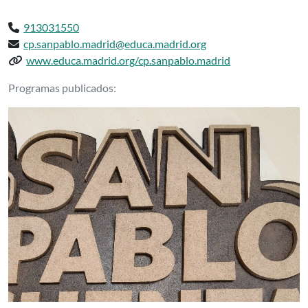
Teléfono:
913031550
Email:
cp.sanpablo.madrid@educa.madrid.org
Web del centro:
www.educa.madrid.org/cp.sanpablo.madrid
Podcasts delCP INF-PRI SAN PABLO Ma
Programas publicados: