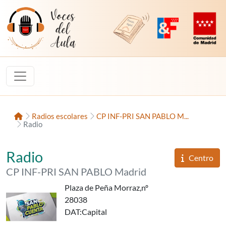
Saltar al contenido
Voces del Aula
Revista Digital de EducaMadrid
Plataforma de Innovac
Comunidad d
Inicio
Radios escolares
CP INF-PRI SAN PABLO M...
Radio
«San Pablo Cuenta»,
del
Radio
Informaci
Centro
del
CP INF-PRI SAN PABLO Madrid
Plaza de Peña Morraz,nº
28038
DAT
:Capital