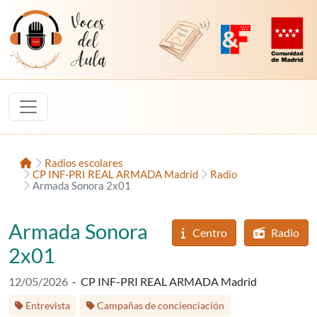
Saltar al contenido
Voces del Aula
Revista Digital de EducaMadrid
Plataforma de Innovac
Comunidad d
Inicio
Radios escolares
CP INF-PRI REAL ARMADA Madrid
Radio
Armada Sonora 2x01
Armada Sonora
Centro
Radio
2x01
Fecha de publicación:
12/05/2026
-
CP INF-PRI REAL ARMADA Madrid
Etiquetas:
Entrevista
Campañas de concienciación