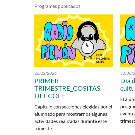
Podcasts delCP INF-P
Programas publicados:
Fecha de publicación:
Fecha de
26/02/2026
30/06/
PRIMER
Día d
TRIMESTRE_COSITAS
cultu
DEL COLE
El alu
progra
Capítulo con secciones elegidas por el
eventos
alumnado para mostrarnos algunas
trimest
actividades realizadas durante este
trimeste