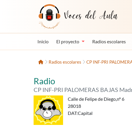
Saltar al contenido
Voces del Aula
Inicio
El proyecto
Radios escolares
Inicio
Radios escolares
CP INF-PRI PALOMERAS
«RADIO PICHÓN»,
del
Radio
CP INF-PRI PALOMERAS BAJAS Madr
Calle de Felipe de Diego,nº 6
28018
DAT
:Capital