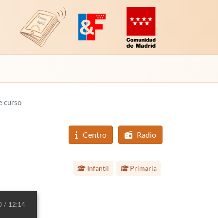
Revista Digital de EducaMadrid
Plataforma de Innovación y Formación
Comunidad de Madrid (Educac
e curso
Centro
Radio
Etapa educativa:
Infantil
Primaria
0
12:14