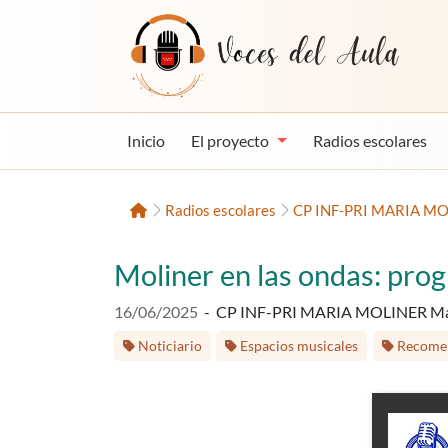
Saltar al contenido
Voces del Aula
Inicio
El proyecto
Radios escolares
Inicio
Radios escolares
CP INF-PRI MARIA MO
Moliner en las ondas: prog
Fecha de publicación:
16/06/2025
-
CP INF-PRI MARIA MOLINER Ma
Etiquetas:
Noticiario
Espacios musicales
Recomen