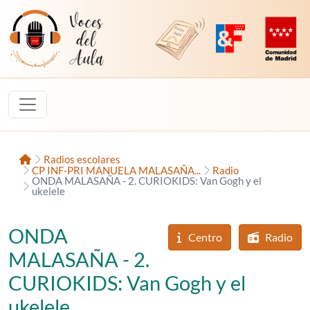
Saltar al contenido
Voces del Aula
Revista Digital de EducaMadrid
Plataforma de Innovac
Comunidad d
Inicio
Radios escolares
CP INF-PRI MANUELA MALASAÑA...
Radio
ONDA MALASAÑA - 2. CURIOKIDS: Van Gogh y el
ukelele
ONDA
Centro
Radio
MALASAÑA - 2.
CURIOKIDS: Van Gogh y el
ukelele