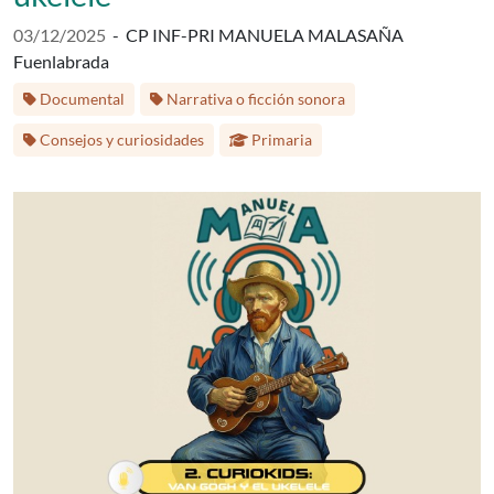
Fecha de publicación:
03/12/2025
-
CP INF-PRI MANUELA MALASAÑA
Fuenlabrada
Etiquetas:
Documental
Narrativa o ficción sonora
Etapa educativa:
Consejos y curiosidades
Primaria