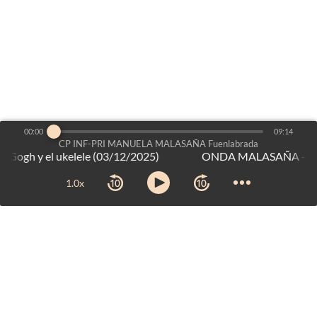
00:00
09:14
CP INF-PRI MANUELA MALASAÑA Fuenlabrada
gh y el ukelele (03/12/2025)
es un proyecto de:
Voces del Aula
©2026
-
Dirección General de Bilingüismo y Calidad de la Enseñanza
1.0x
Consejería de Educación, Ciencia y Universidades
-
Comunidad
de Madrid
Aviso legal
-
Mapa web
-
Créditos