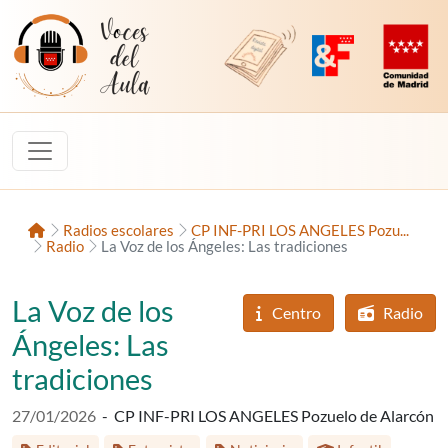
Saltar al contenido
Voces del Aula
Revista Digital de EducaMadrid
Plataforma de Innovac
Comunidad d
Inicio
Radios escolares
CP INF-PRI LOS ANGELES Pozu...
Radio
La Voz de los Ángeles: Las tradiciones
La Voz de los
Centro
Radio
Ángeles: Las
tradiciones
Fecha de publicación:
27/01/2026
-
CP INF-PRI LOS ANGELES Pozuelo de Alarcón
Etiquetas:
Etapa educativa: