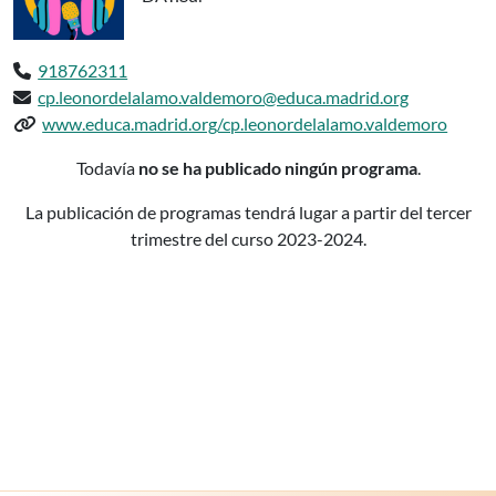
Teléfono:
918762311
Email:
cp.leonordelalamo.valdemoro@educa.madrid.org
Web del centro:
www.educa.madrid.org/cp.leonordelalamo.valdemoro
Podcasts delCP INF-PRI DOÑA LEONO
Todavía
no se ha publicado ningún programa
.
La publicación de programas tendrá lugar a partir del tercer
trimestre del curso 2023-2024.