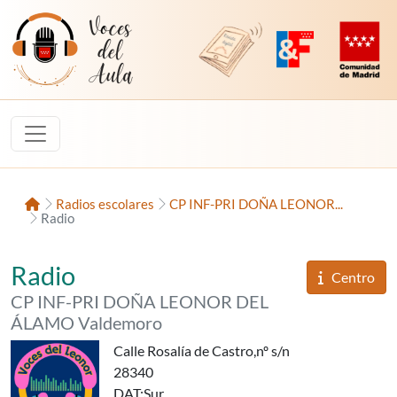
Saltar al contenido
Voces del Aula
Revista Digital de EducaMadrid
Plataforma de Innovac
Comunidad d
Inicio
Radios escolares
CP INF-PRI DOÑA LEONOR...
Radio
«VOCES DEL LEONOR»,
del
Radio
Informaci
Centro
del
CP INF-PRI DOÑA LEONOR DEL
ÁLAMO Valdemoro
Calle Rosalía de Castro,nº s/n
28340
DAT
:Sur