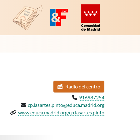
Revista Digital de EducaMadrid
Plataforma de Innovación y Formación
Comunidad de Madrid (Educac
Radio
del centro
Teléfono:
916987254
Email:
cp.lasartes.pinto@educa.madrid.org
Web del centro:
www.educa.madrid.org/cp.lasartes.pinto