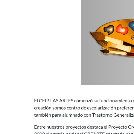
CP INF-PRI LAS ARTES Pinto
El CEIP LAS ARTES comenzó su funcionamiento en
creación somos centro de escolarización preferen
también para alumnado con Trastorno Generaliza
Entre nuestros proyectos destaca el Proyecto Cre
2009 el premio nacional CREARTE otorgado por el