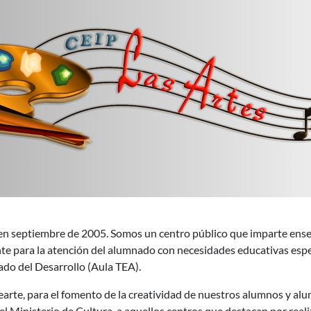
, participa en el proyecto de radios educativas Voces del Aula
 septiembre de 2005. Somos un centro público que imparte enseña
te para la atención del alumnado con necesidades educativas espec
do del Desarrollo (Aula TEA).
arte, para el fomento de la creatividad de nuestros alumnos y alu
 Ministerio de Cultura a aquellos centros que destacan por realiz