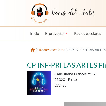
Saltar al contenido
Voces del Aula
Inicio
El proyecto
Radios escolares
Inicio
Radios escolares
CP INF-PRI LAS ARTES 
CP INF-PRI LAS ARTES Pi
Calle Juana Francés,nº 57
28320 - Pinto
DAT
:Sur