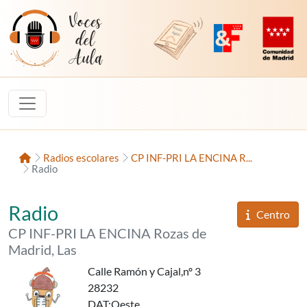
Saltar al contenido
Voces del Aula
Revista Digital de EducaMadrid
Plataforma de Innovac
Comunidad d
Inicio
Radios escolares
CP INF-PRI LA ENCINA R...
Radio
«ENCIRADIO»,
del
Radio
Informaci
Centro
del
CP INF-PRI LA ENCINA Rozas de
Madrid, Las
Calle Ramón y Cajal,nº 3
28232
DAT
:Oeste