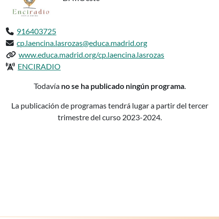
Teléfono:
916403725
Email:
cp.laencina.lasrozas@educa.madrid.org
Web del centro:
www.educa.madrid.org/cp.laencina.lasrozas
Radio del centro:
ENCIRADIO
Podcasts delCP INF-PRI LA ENCINA Roza
Todavía
no se ha publicado ningún programa
.
La publicación de programas tendrá lugar a partir del tercer
trimestre del curso 2023-2024.