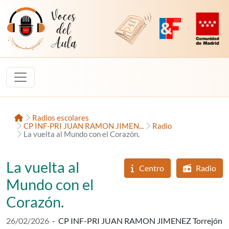
Saltar al contenido
Voces del Aula
Revista Digital de EducaMadrid
Plataforma de Innovac
Comunidad d
Inicio
Radios escolares
CP INF-PRI JUAN RAMON JIMEN...
Radio
La vuelta al Mundo con el Corazón.
La vuelta al
Centro
Radio
Mundo con el
Corazón.
Fecha de publicación:
26/02/2026
-
CP INF-PRI JUAN RAMON JIMENEZ Torrejón