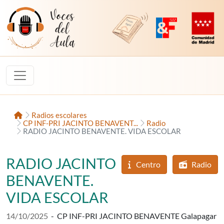
Saltar al contenido
Voces del Aula
Revista Digital de EducaMadrid
Plataforma de Innovac
Comunidad d
Inicio
Radios escolares
CP INF-PRI JACINTO BENAVENT...
Radio
RADIO JACINTO BENAVENTE. VIDA ESCOLAR
RADIO JACINTO
Centro
Radio
BENAVENTE.
VIDA ESCOLAR
Fecha de publicación:
14/10/2025
-
CP INF-PRI JACINTO BENAVENTE Galapagar