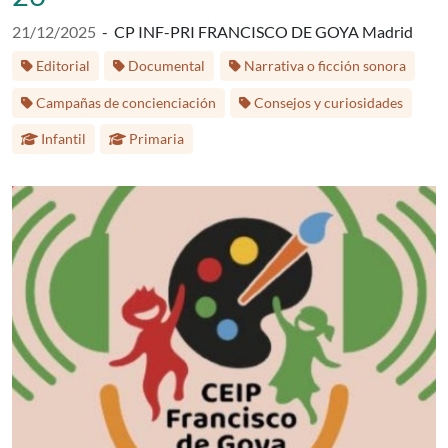
Fecha de publicación:
21/12/2025
-
CP INF-PRI FRANCISCO DE GOYA Madrid
Etiquetas:
Editorial
Documental
Narrativa o ficción sonora
Etap
Campañas de concienciación
Consejos y curiosidades
Infantil
Primaria