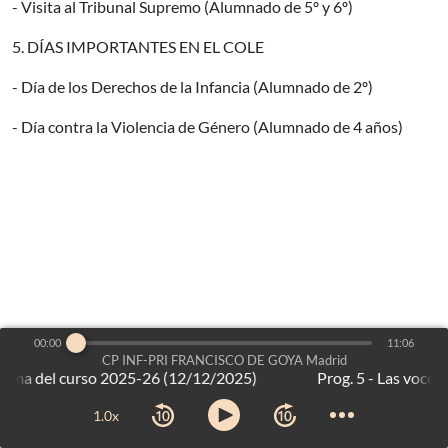
- Visita al Tribunal Supremo (Alumnado de 5º y 6º)
5. DÍAS IMPORTANTES EN EL COLE
- Día de los Derechos de la Infancia (Alumnado de 2º)
- Día contra la Violencia de Género (Alumnado de 4 años)
00:00
11:06
CP INF-PRI FRANCISCO DE GOYA Madrid
grama del curso 2025-26 (12/12/2025)
es un proyecto de:
Voces del Aula
©2026
-
Dirección General de Bilingüismo y Calidad de la Enseñanza
1.0x
Consejería de Educación, Ciencia y Universidades
-
Comunidad