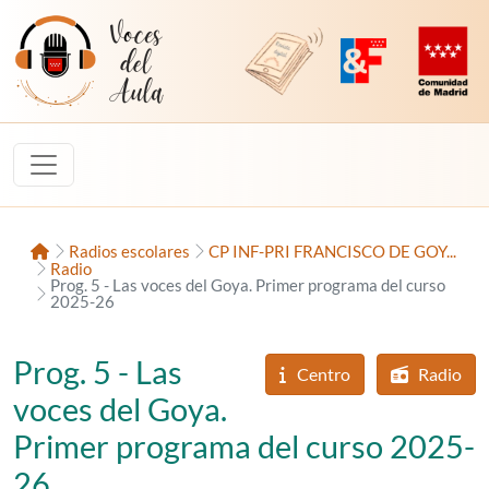
Saltar al contenido
Voces del Aula
Revista Digital de EducaMadrid
Plataforma de Innovac
Comunidad d
Inicio
Radios escolares
CP INF-PRI FRANCISCO DE GOY...
Radio
Prog. 5 - Las voces del Goya. Primer programa del curso
2025-26
Prog. 5 - Las
Centro
Radio
voces del Goya.
Primer programa del curso 2025-
26