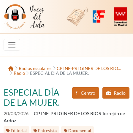
Saltar al contenido
Voces del Aula
Revista Digital de EducaMadrid
Plataforma de Innovac
Comunidad d
Inicio
Radios escolares
CP INF-PRI GINER DE LOS RIO...
Radio
ESPECIAL DÍA DE LA MUJER.
ESPECIAL DÍA
Centro
Radio
DE LA MUJER.
Fecha de publicación:
20/03/2026
-
CP INF-PRI GINER DE LOS RIOS Torrejón de
Ardoz
Etiquetas:
Editorial
Entrevista
Documental