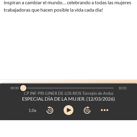
inspiran a cambiar el mundo… celebrando a todas las mujeres
trabajadoras que hacen posible la vida cada día!
00:00
10:01
es un proyecto de:
Voces del Aula
©2026
-
CP INF-PRI GINER DE LOS RIOS Torrejón de Ardoz
ESPECIAL DÍA DE LA MUJER. (12/03/2026)
Dirección General de Bilingüismo y Calidad de la Enseñanza
Consejería de Educación, Ciencia y Universidades
-
Comunidad
1.0x
de Madrid
Aviso legal
-
Mapa web
-
Créditos