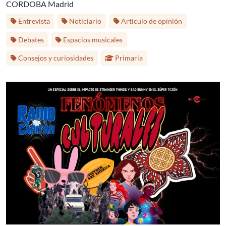
CORDOBA Madrid
Etiquetas:
Entrevista
Noticiario
Artículo de opinión
Debates
Espacios musicales
Etapa educativa:
Consejos y curiosidades
Primaria