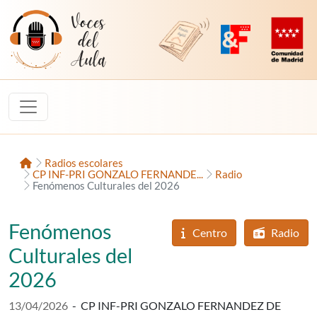
Saltar al contenido
Voces del Aula
Revista Digital de EducaMadrid
Plataforma de Innovac
Comunidad d
Inicio
Radios escolares
CP INF-PRI GONZALO FERNANDE...
Radio
Fenómenos Culturales del 2026
Fenómenos
Centro
Radio
Culturales del
2026
Fecha de publicación:
13/04/2026
-
CP INF-PRI GONZALO FERNANDEZ DE