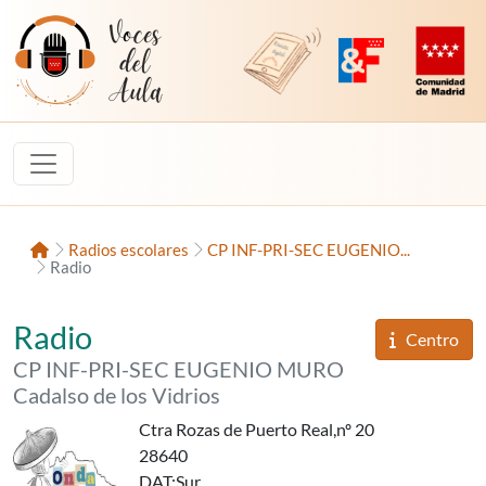
Saltar al contenido
Voces del Aula
Revista Digital de EducaMadrid
Plataforma de Innovac
Comunidad d
Inicio
Radios escolares
CP INF-PRI-SEC EUGENIO...
Radio
«Onda Soplona»,
del
Radio
Informaci
Centro
del
CP INF-PRI-SEC EUGENIO MURO
Cadalso de los Vidrios
Ctra Rozas de Puerto Real,nº 20
28640
DAT
:Sur