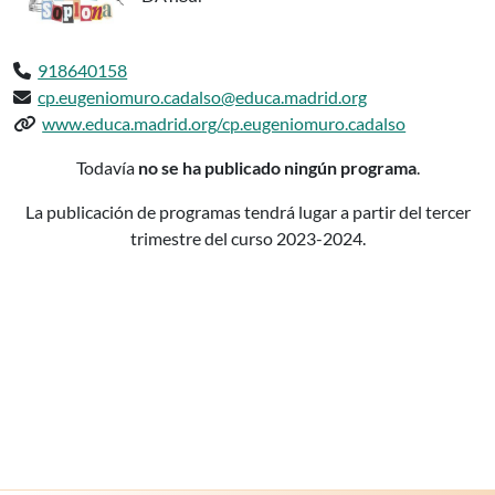
Teléfono:
918640158
Email:
cp.eugeniomuro.cadalso@educa.madrid.org
Web del centro:
www.educa.madrid.org/cp.eugeniomuro.cadalso
Podcasts delCP INF-PRI-SEC EUGENIO MU
Todavía
no se ha publicado ningún programa
.
La publicación de programas tendrá lugar a partir del tercer
trimestre del curso 2023-2024.