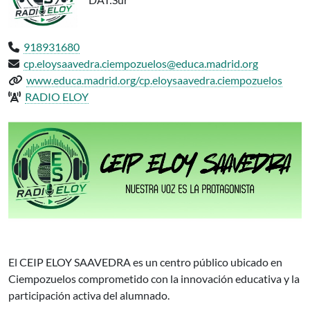
Teléfono:
918931680
Email:
cp.eloysaavedra.ciempozuelos@educa.madrid.org
Web del centro:
www.educa.madrid.org/cp.eloysaavedra.ciempozuelos
Radio del centro:
RADIO ELOY
CP INF-PRI ELOY SAAVEDRA Ciempozuelos, participa en el proyecto
El CEIP ELOY SAAVEDRA es un centro público ubicado en
Ciempozuelos comprometido con la innovación educativa y la
participación activa del alumnado.