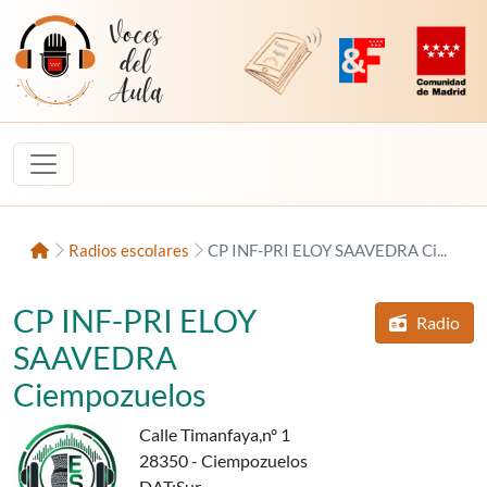
Saltar al contenido
Voces del Aula
Revista Digital de EducaMadrid
Plataforma de Innovac
Comunidad d
Inicio
Radios escolares
CP INF-PRI ELOY SAAVEDRA Ci...
CP INF-PRI ELOY
Radio
d
cen
SAAVEDRA
Ciempozuelos
Calle Timanfaya,nº 1
28350 - Ciempozuelos
DAT
:Sur