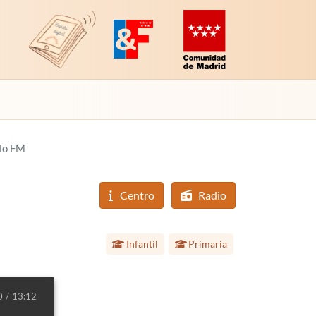
Revista Digital de EducaMadrid
Plataforma de Innovación y Formación
Comunidad de Madrid (Educac
lo FM
Centro
Radio
Etapa educativa:
Infantil
Primaria
0
13:12