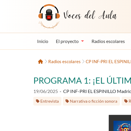
Saltar al contenido
Voces del Aula
Inicio
El proyecto
Radios escolares
Inicio
Radios escolares
CP INF-PRI EL ESPINI
PROGRAMA 1: ¡EL ÚLTIMO
Fecha de publicación:
19/06/2025
-
CP INF-PRI EL ESPINILLO Madri
Etiquetas:
Entrevista
Narrativa o ficción sonora
R