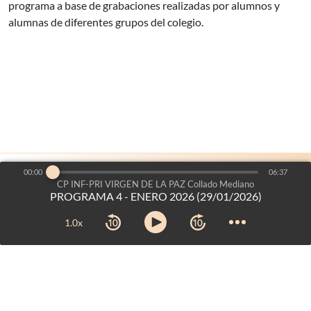
programa a base de grabaciones realizadas por alumnos y
alumnas de diferentes grupos del colegio.
00:00
06:37
es un proyecto de:
Voces del Aula
©2026
-
CP INF-PRI VIRGEN DE LA PAZ Collado Mediano
PROGRAMA 4 - ENERO 2026 (29/01/2026)
Dirección General de Bilingüismo y Calidad de la Enseñanza
Consejería de Educación, Ciencia y Universidades
-
Comunidad
1.0x
de Madrid
Aviso legal
-
Mapa web
-
Créditos