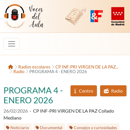
Saltar al contenido
Voces del Aula
Revista Digital de EducaMadrid
Plataforma de Innovac
Comunidad d
Inicio
Radios escolares
CP INF-PRI VIRGEN DE LA PAZ...
Radio
PROGRAMA 4 - ENERO 2026
PROGRAMA 4 -
Centro
Radio
ENERO 2026
Fecha de publicación:
26/02/2026
-
CP INF-PRI VIRGEN DE LA PAZ Collado
Mediano
Etiquetas:
Etap
Noticiario
Documental
Consejos y curiosidades