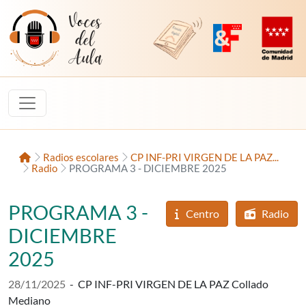
Saltar al contenido
Voces del Aula
Revista Digital de EducaMadrid
Plataforma de Innovac
Comunidad d
Inicio
Radios escolares
CP INF-PRI VIRGEN DE LA PAZ...
Radio
PROGRAMA 3 - DICIEMBRE 2025
PROGRAMA 3 -
Centro
Radio
DICIEMBRE
2025
Fecha de publicación:
28/11/2025
-
CP INF-PRI VIRGEN DE LA PAZ Collado
Mediano