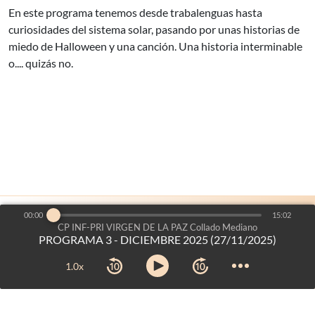
En este programa tenemos desde trabalenguas hasta
curiosidades del sistema solar, pasando por unas historias de
miedo de Halloween y una canción. Una historia interminable
o.... quizás no.
00:00
15:02
es un proyecto de:
Voces del Aula
©2026
-
CP INF-PRI VIRGEN DE LA PAZ Collado Mediano
PROGRAMA 3 - DICIEMBRE 2025 (27/11/2025)
Dirección General de Bilingüismo y Calidad de la Enseñanza
Consejería de Educación, Ciencia y Universidades
-
Comunidad
1.0x
de Madrid
Aviso legal
-
Mapa web
-
Créditos