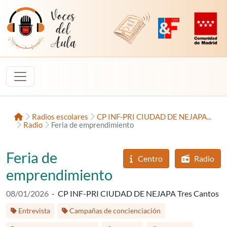
Saltar al contenido
Voces del Aula
Revista Digital de EducaMadrid
Plataforma de Innovac
Comunidad d
Inicio
Radios escolares
CP INF-PRI CIUDAD DE NEJAPA...
Radio
Feria de emprendimiento
Feria de
Centro
Radio
emprendimiento
Fecha de publicación:
08/01/2026
-
CP INF-PRI CIUDAD DE NEJAPA Tres Cantos
Etiquetas:
Entrevista
Campañas de concienciación
Etapa educativa: