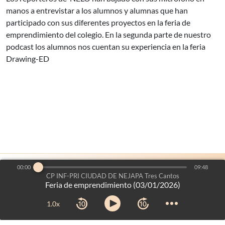
manos a entrevistar a los alumnos y alumnas que han
participado con sus diferentes proyectos en la feria de
emprendimiento del colegio. En la segunda parte de nuestro
podcast los alumnos nos cuentan su experiencia en la feria
Drawing-ED
00:00
09:48
es un proyecto de:
Voces del Aula
©2026
-
CP INF-PRI CIUDAD DE NEJAPA Tres Cantos
Feria de emprendimiento (03/01/2026)
Dirección General de Bilingüismo y Calidad de la Enseñanza
Consejería de Educación, Ciencia y Universidades
-
Comunidad
1.0x
de Madrid
Aviso legal
-
Mapa web
-
Créditos