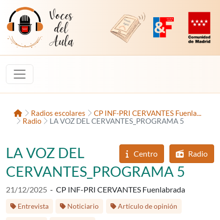
Saltar al contenido
Voces del Aula
Revista Digital de EducaMadrid
Plataforma de Innovac
Comunidad d
Inicio
Radios escolares
CP INF-PRI CERVANTES Fuenla...
Radio
LA VOZ DEL CERVANTES_PROGRAMA 5
LA VOZ DEL
Centro
Radio
CERVANTES_PROGRAMA 5
Fecha de publicación:
21/12/2025
-
CP INF-PRI CERVANTES Fuenlabrada
Etiquetas:
Entrevista
Noticiario
Artículo de opinión
Etapa educativa: