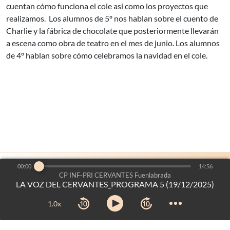
cuentan cómo funciona el cole así como los proyectos que
realizamos. Los alumnos de 5º nos hablan sobre el cuento de
Charlie y la fábrica de chocolate que posteriormente llevarán
a escena como obra de teatro en el mes de junio. Los alumnos
de 4º hablan sobre cómo celebramos la navidad en el cole.
00:00
14:56
es un proyecto de:
Voces del Aula
©2026
-
CP INF-PRI CERVANTES Fuenlabrada
LA VOZ DEL CERVANTES_PROGRAMA 5 (19/12/2025)
Dirección General de Bilingüismo y Calidad de la Enseñanza
Consejería de Educación, Ciencia y Universidades
-
Comunidad
1.0x
de Madrid
Aviso legal
-
Mapa web
-
Créditos