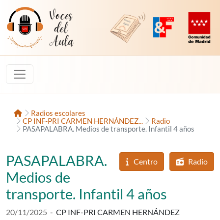
Saltar al contenido
Voces del Aula
Revista Digital de EducaMadrid
Plataforma de Innovac
Comunidad d
Inicio
Radios escolares
CP INF-PRI CARMEN HERNÁNDEZ...
Radio
PASAPALABRA. Medios de transporte. Infantil 4 años
PASAPALABRA.
Centro
Radio
Medios de
transporte. Infantil 4 años
Fecha de publicación:
20/11/2025
-
CP INF-PRI CARMEN HERNÁNDEZ