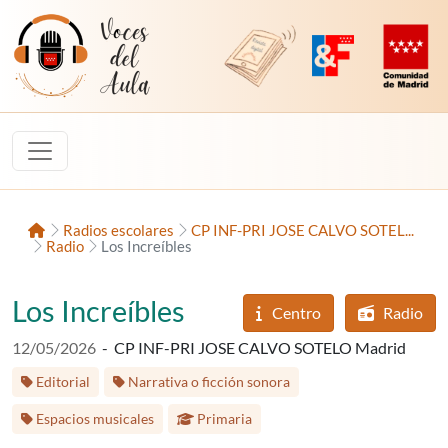
Saltar al contenido
Voces del Aula
Revista Digital de EducaMadrid
Plataforma de Innovac
Comunidad d
Inicio
Radios escolares
CP INF-PRI JOSE CALVO SOTEL...
Radio
Los Increíbles
Los Increíbles
Centro
Radio
Fecha de publicación:
12/05/2026
-
CP INF-PRI JOSE CALVO SOTELO Madrid
Etiquetas:
Editorial
Narrativa o ficción sonora
Etapa educativa:
Espacios musicales
Primaria